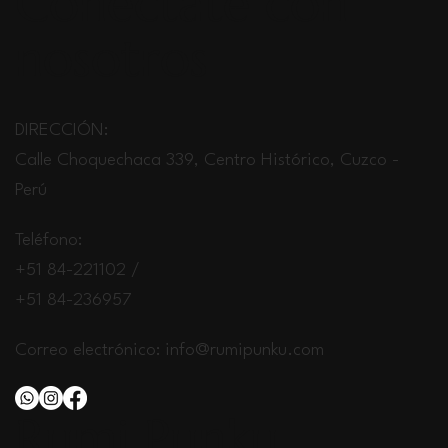
Conéctate con
nosotros
DIRECCIÓN:
Calle Choquechaca 339, Centro Histórico, Cuzco -
Perú
Teléfono:
+51 84-221102 /
+51 84-236957
Correo electrónico:
info@rumipunku.com
Rumi Punku